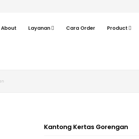
About
Layanan
Cara Order
Product
an
Kantong Kertas Gorengan