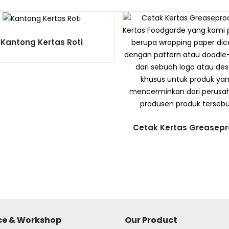
Kantong Kertas Roti
Cetak Kertas Greasepr
ce & Workshop
Our Product