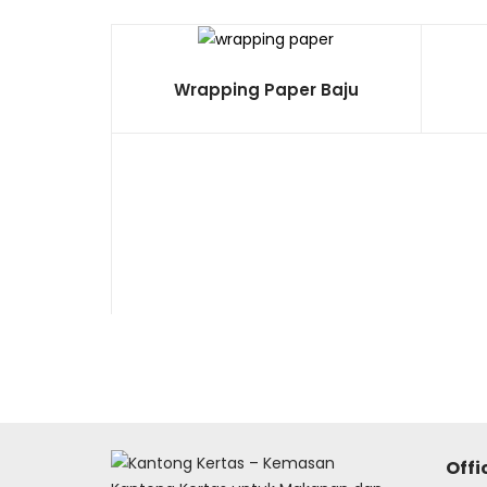
Wrapping Paper Baju
Offi