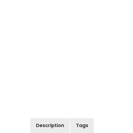
Description
Tags