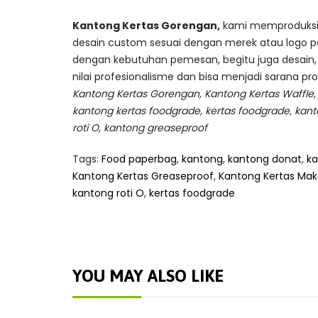
Kantong Kertas Gorengan,
kami memproduksi
desain custom sesuai dengan merek atau logo p
dengan kebutuhan pemesan, begitu juga desain
nilai profesionalisme dan bisa menjadi sarana pr
Kantong Kertas Gorengan, Kantong Kertas Waffle,
kantong kertas foodgrade, kertas foodgrade, kant
roti O, kantong greaseproof
Tags:
Food paperbag
,
kantong
,
kantong donat
,
ka
Kantong Kertas Greaseproof
,
Kantong Kertas Ma
kantong roti O
,
kertas foodgrade
YOU MAY ALSO LIKE