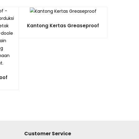
Kantong Kertas Greaseproof
oof
Customer Service