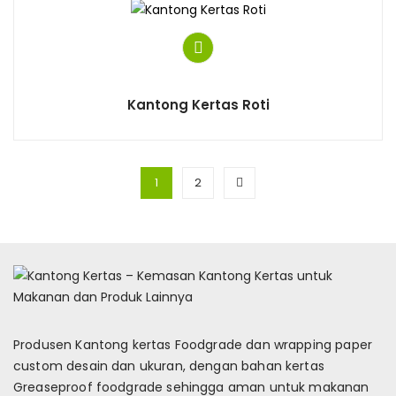
Kantong Kertas Roti
1
2
Produsen Kantong kertas Foodgrade dan wrapping paper
custom desain dan ukuran, dengan bahan kertas
Greaseproof foodgrade sehingga aman untuk makanan