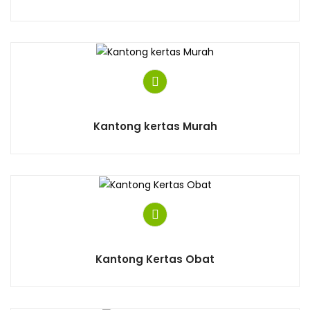
Kantong kertas Murah
Kantong Kertas Obat