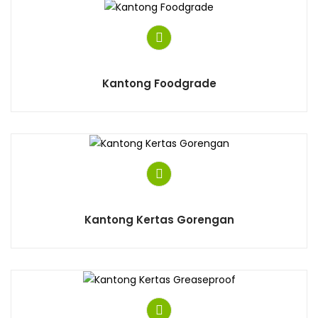
Kantong Foodgrade
Kantong Kertas Gorengan