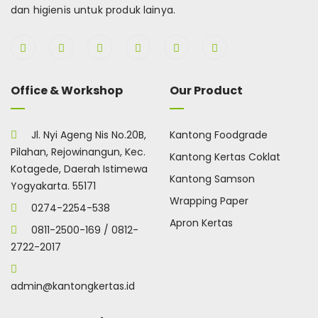
dan higienis untuk produk lainya.
Office & Workshop
Our Product
Jl. Nyi Ageng Nis No.20B,
Kantong Foodgrade
Pilahan, Rejowinangun, Kec.
Kantong Kertas Coklat
Kotagede, Daerah Istimewa
Kantong Samson
Yogyakarta. 55171
Wrapping Paper
0274-2254-538
Apron Kertas
0811-2500-169 / 0812-
2722-2017
admin@kantongkertas.id