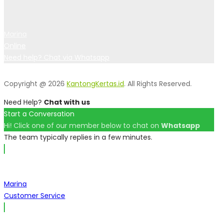
Marina
Online
Need help? Chat via Whatsapp
Copyright @ 2026
KantongKertas.id
. All Rights Reserved.
Need Help?
Chat with us
Start a Conversation
Hi! Click one of our member below to chat on
Whatsapp
The team typically replies in a few minutes.
Marina
Customer Service