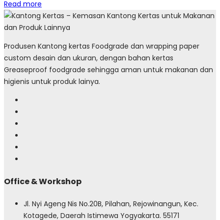
Read more
Produsen Kantong kertas Foodgrade dan wrapping paper
custom desain dan ukuran, dengan bahan kertas
Greaseproof foodgrade sehingga aman untuk makanan dan
higienis untuk produk lainya.
Office & Workshop
Jl. Nyi Ageng Nis No.20B, Pilahan, Rejowinangun, Kec.
Kotagede, Daerah Istimewa Yogyakarta. 55171