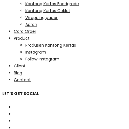
Kantong Kertas Foodgrade
Kantong Kertas Coklat
Wrapping paper
Apron
Cara Order
Product
Produsen Kantong Kertas
Instagram
Follow Instagram
Client
Blog
Contact
LET’S GET SOCIAL