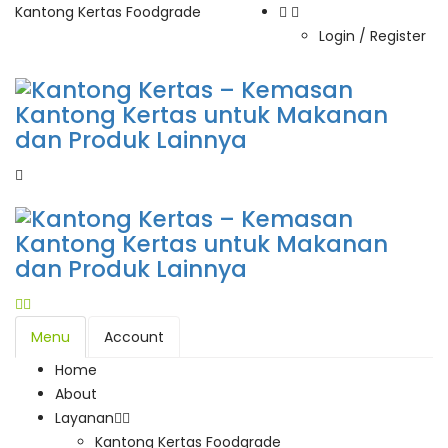
Kantong Kertas Foodgrade
Login / Register
Menu
Account
Home
About
Layanan
Kantong Kertas Foodgrade