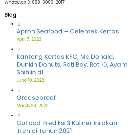
WhatsApp 3: 089-9009-2017
Blog
Apron Seafood – Celemek Kertas
April 7, 2023
Kantong Kertas KFC, Mc Donald,
Dunkin Donuts, Roti Boy, Roti O, Ayam
Shihlin dll
June 10, 2022
Greaseproof
March 24, 2022
GoFood Prediksi 3 Kuliner Ini akan
Tren di Tahun 2021