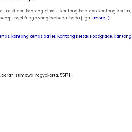
, muli dari kantong plastik, kantong kain dan kantong kertas, 
s mempunyai fungis yang berbeda-beda juga.
(more…)
ertas
,
kantong kertas barier
,
Kantong Kertas Foodgrade
,
kantong 
 Daerah Istimewa Yogyakarta. 55171 T