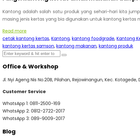
Kantong adalah salah satu produk yang sehari-hari kita jumpai
masing jenis kertas yang bia digunakan untuk kantong kerta
Read more
cetak kantong kertas
,
Kantong
,
kantong foodgrade
,
Kantong K
kantong kertas samson
,
kantong makanan
,
kantong produk
Office & Workshop
Jl. Nyi Ageng Nis No.20B, Pilahan, Rejowinangun, Kec. Kotagede,
Customer Service
WhatsApp 1: 0811-2500-169
WhatsApp 2: 0812-2722-2017
WhatsApp 3: 089-9009-2017
Blog