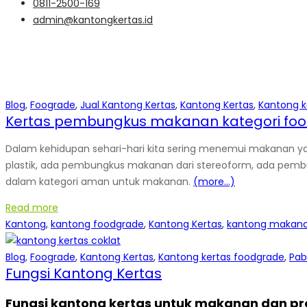
0811-2500-169
admin@kantongkertas.id
Blog
,
Foograde
,
Jual Kantong Kertas
,
Kantong Kertas
,
Kantong k
Kertas pembungkus makanan kategori fo
Dalam kehidupan sehari-hari kita sering menemui makanan 
plastik, ada pembungkus makanan dari stereoform, ada pemb
dalam kategori aman untuk makanan.
(more…)
Read more
Kantong
,
kantong foodgrade
,
Kantong Kertas
,
kantong makan
Blog
,
Foograde
,
Kantong Kertas
,
Kantong kertas foodgrade
,
Pab
Fungsi Kantong Kertas
Fungsi kantong kertas untuk makanan dan pr