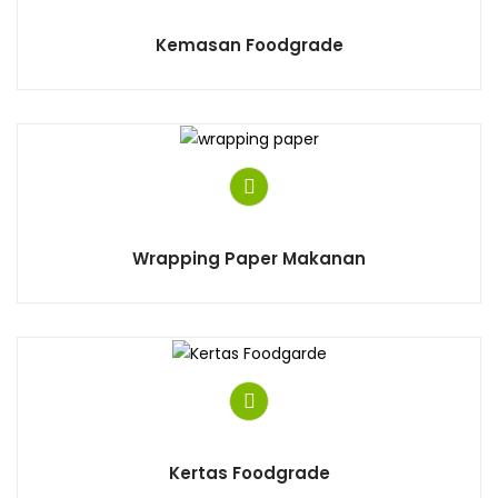
Kemasan Foodgrade
Wrapping Paper Makanan
Kertas Foodgrade