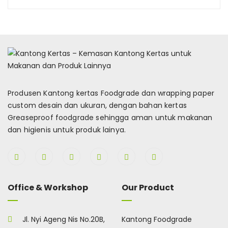
Produsen Kantong kertas Foodgrade dan wrapping paper
custom desain dan ukuran, dengan bahan kertas
Greaseproof foodgrade sehingga aman untuk makanan
dan higienis untuk produk lainya.
Office & Workshop
Our Product
Jl. Nyi Ageng Nis No.20B,
Kantong Foodgrade