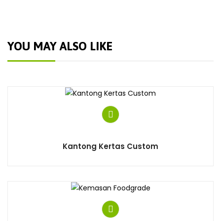
YOU MAY ALSO LIKE
Kantong Kertas Custom