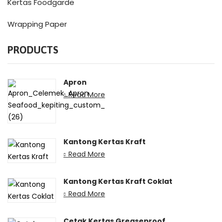
Kertas Foodgarde
Wrapping Paper
PRODUCTS
Apron
Read More
Kantong Kertas Kraft
Read More
Kantong Kertas Kraft Coklat
Read More
Cetak Kertas Greaseproof