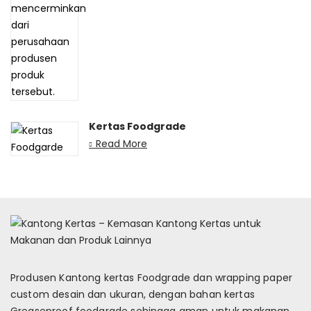
Kertas Foodgrade
Read More
Produsen Kantong kertas Foodgrade dan wrapping paper
custom desain dan ukuran, dengan bahan kertas