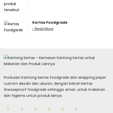
Kertas Foodgrade
Read More
Produsen Kantong kertas Foodgrade dan wrapping paper
custom desain dan ukuran, dengan bahan kertas
Greaseproof foodgrade sehingga aman untuk makanan
dan higienis untuk produk lainya.