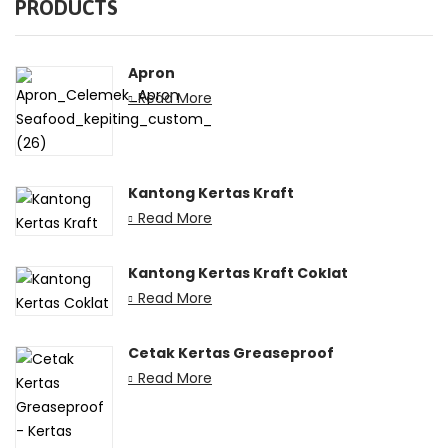
PRODUCTS
Apron
Read More
Kantong Kertas Kraft
Read More
Kantong Kertas Kraft Coklat
Read More
Cetak Kertas Greaseproof
Read More