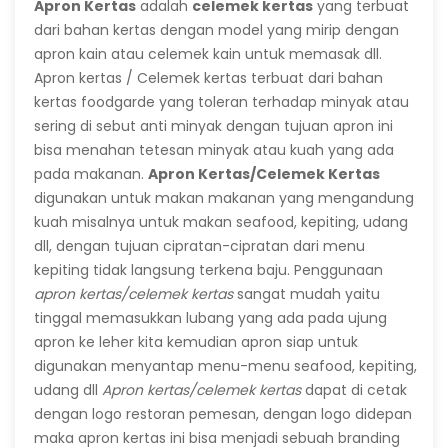
Apron Kertas
adalah
celemek kertas
yang terbuat
dari bahan kertas dengan model yang mirip dengan
apron kain atau celemek kain untuk memasak dll.
Apron kertas / Celemek kertas terbuat dari bahan
kertas foodgarde yang toleran terhadap minyak atau
sering di sebut anti minyak dengan tujuan apron ini
bisa menahan tetesan minyak atau kuah yang ada
pada makanan.
Apron Kertas/Celemek Kertas
digunakan untuk makan makanan yang mengandung
kuah misalnya untuk makan seafood, kepiting, udang
dll, dengan tujuan cipratan-cipratan dari menu
kepiting tidak langsung terkena baju. Penggunaan
apron kertas/celemek kertas
sangat mudah yaitu
tinggal memasukkan lubang yang ada pada ujung
apron ke leher kita kemudian apron siap untuk
digunakan menyantap menu-menu seafood, kepiting,
udang dll
Apron kertas/celemek kertas
dapat di cetak
dengan logo restoran pemesan, dengan logo didepan
maka apron kertas ini bisa menjadi sebuah branding