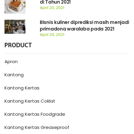
di Tahun 2021
April 20, 2021
Bisnis kuliner diprediksi masih menjadi
primadona waralaba pada 2021
April 20, 2021
PRODUCT
Apron
Kantong
Kantong Kertas
Kantong Kertas Coklat
Kantong Kertas Foodgrade
Kantong Kertas Greaseproof