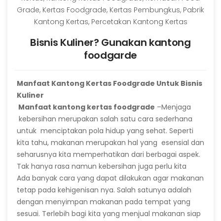
Grade
,
Kertas Foodgrade
,
Kertas Pembungkus
,
Pabrik
Kantong Kertas
,
Percetakan Kantong Kertas
Bisnis Kuliner? Gunakan kantong
foodgarde
Manfaat Kantong Kertas Foodgrade Untuk Bisnis
Kuliner
Manfaat kantong kertas foodgrade
–Menjaga
kebersihan merupakan salah satu cara sederhana
untuk menciptakan pola hidup yang sehat. Seperti
kita tahu, makanan merupakan hal yang esensial dan
seharusnya kita memperhatikan dari berbagai aspek.
Tak hanya rasa namun kebersihan juga perlu kita
perhatikan. Hal itu bertujuan agar makanan yang kita
Ada banyak cara yang dapat dilakukan agar makanan
konsumsi dapat memenuhi kebutuhan dan bukan
tetap pada kehigenisan nya. Salah satunya adalah
menimbulkan masalah kesehatan.
dengan menyimpan makanan pada tempat yang
sesuai. Terlebih bagi kita yang menjual makanan siap