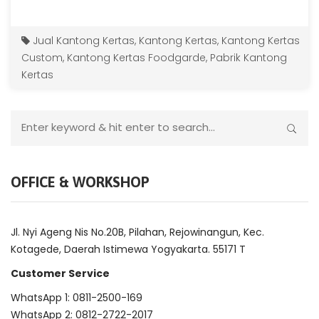
Jual Kantong Kertas
,
Kantong Kertas
,
Kantong Kertas
Custom
,
Kantong Kertas Foodgarde
,
Pabrik Kantong
Kertas
OFFICE & WORKSHOP
Jl. Nyi Ageng Nis No.20B, Pilahan, Rejowinangun, Kec.
Kotagede, Daerah Istimewa Yogyakarta. 55171 T
Customer Service
WhatsApp 1: 0811-2500-169
WhatsApp 2: 0812-2722-2017