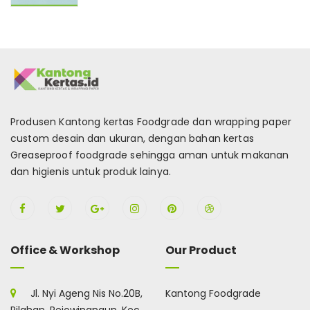
Produsen Kantong kertas Foodgrade dan wrapping paper
custom desain dan ukuran, dengan bahan kertas
Greaseproof foodgrade sehingga aman untuk makanan
dan higienis untuk produk lainya.
Office & Workshop
Our Product
Jl. Nyi Ageng Nis No.20B,
Kantong Foodgrade