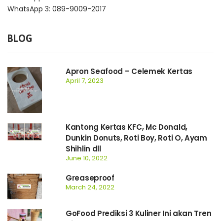
WhatsApp 3: 089-9009-2017
BLOG
Apron Seafood – Celemek Kertas
April 7, 2023
Kantong Kertas KFC, Mc Donald,
Dunkin Donuts, Roti Boy, Roti O, Ayam
Shihlin dll
June 10, 2022
Greaseproof
March 24, 2022
GoFood Prediksi 3 Kuliner Ini akan Tren