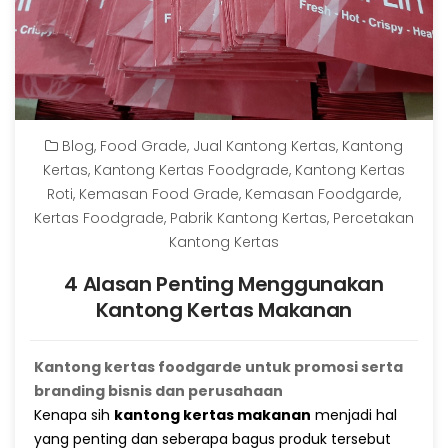
Blog
,
Food Grade
,
Jual Kantong Kertas
,
Kantong
Kertas
,
Kantong Kertas Foodgrade
,
Kantong Kertas
Roti
,
Kemasan Food Grade
,
Kemasan Foodgarde
,
Kertas Foodgrade
,
Pabrik Kantong Kertas
,
Percetakan
Kantong Kertas
4 Alasan Penting Menggunakan
Kantong Kertas Makanan
Kantong kertas foodgarde untuk promosi serta
branding bisnis dan perusahaan
Kenapa sih
kantong kertas makanan
menjadi hal
yang penting dan seberapa bagus produk tersebut