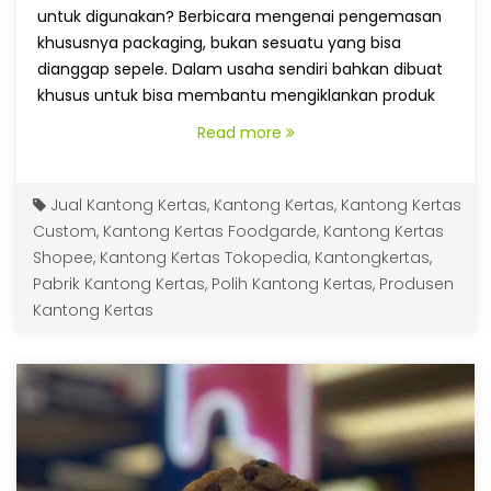
untuk digunakan? Berbicara mengenai pengemasan
khususnya packaging, bukan sesuatu yang bisa
dianggap sepele. Dalam usaha sendiri bahkan dibuat
khusus untuk bisa membantu mengiklankan produk
dan juga membuat pengemasan.
(more…)
Read more
Jual Kantong Kertas
,
Kantong Kertas
,
Kantong Kertas
Custom
,
Kantong Kertas Foodgarde
,
Kantong Kertas
Shopee
,
Kantong Kertas Tokopedia
,
Kantongkertas
,
Pabrik Kantong Kertas
,
Polih Kantong Kertas
,
Produsen
Kantong Kertas