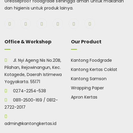
Greaseproof foodgrade sehingga aman untuk makanan
dan higienis untuk produk lainya.
Office & Workshop
Our Product
Jl. Nyi Ageng Nis No.20B,
Kantong Foodgrade
Pilahan, Rejowinangun, Kec.
Kantong Kertas Coklat
Kotagede, Daerah Istimewa
Kantong Samson
Yogyakarta. 55171
Wrapping Paper
0274-2254-538
Apron Kertas
0811-2500-169 / 0812-
2722-2017
admin@kantongkertas.id