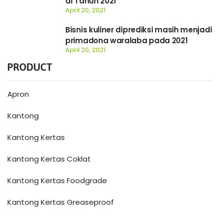
di Tahun 2021
April 20, 2021
Bisnis kuliner diprediksi masih menjadi
primadona waralaba pada 2021
April 20, 2021
PRODUCT
Apron
Kantong
Kantong Kertas
Kantong Kertas Coklat
Kantong Kertas Foodgrade
Kantong Kertas Greaseproof