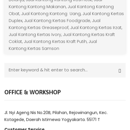
Kantong Kantong Makanan
,
Jual Kantong Kantong
Obat
,
Jual Kantong Kantong Uang
,
Jual Kantong Kertas
Duplex
,
Jual Kantong Kertas Foodgrade
,
Jual
Kantong Kertas Greaseproof
,
Jual Kantong Kertas Irzat
,
Jual Kantong Kertas Ivory
,
Jual Kantong Kertas Kraft
Coklat
,
Jual Kantong Kertas Kraft Putih
,
Jual
Kantong Kertas Samson
OFFICE & WORKSHOP
Jl. Nyi Ageng Nis No.20B, Pilahan, Rejowinangun, Kec.
Kotagede, Daerah Istimewa Yogyakarta. 55171 T
Customer Service