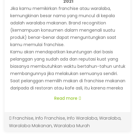
2021
Jika kamu memikirkan franchise atau waralaba,
kemungkinan besar nama yang muncul di kepala
adalah waralaba makanan. Brand recognition
(kemampuan konsumen dalam mengenali suatu
produk) benar-benar dapat menguntungkan saat
kamu memulai franchise.
Kamu akan mendapatkan keuntungan dari basis
pelanggan yang sudah ada dan reputasi kuat yang
biasanya membutuhkan waktu bertahun-tahun untuk
membangunnya jika melakukan semuanya sendiri.
Saat pelanggan memilih makan di franchise makanan
daripada di restoran atau kafe asli, itu karena mereka
sudah familiar dengan brand tersebut.
(more…)
Read more
Franchise
,
Info Franchise
,
Info Waralaba
,
Waralaba
,
Waralaba Makanan
,
Waralaba Murah