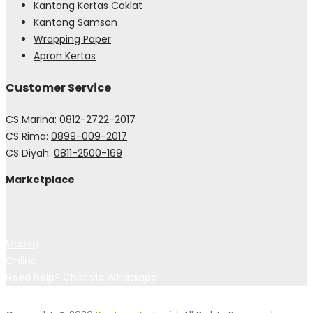
Kantong Kertas Coklat
Kantong Samson
Wrapping Paper
Apron Kertas
Customer Service
CS Marina:
0812-2722-2017
CS Rima:
0899-009-2017
CS Diyah:
0811-2500-169
Marketplace
Marina
Online
Need help? Chat via Whatsapp